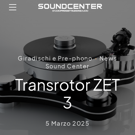
Giradischi e Pre-phono
News
Sound Center
Transrotor ZET
3
5 Marzo 2025