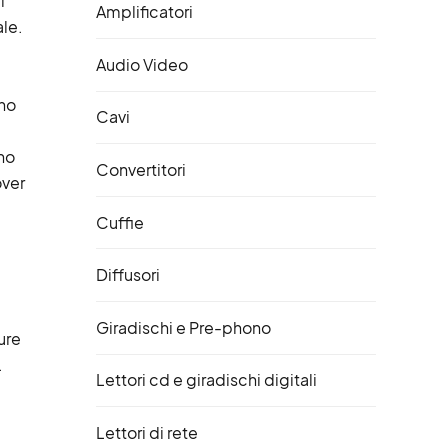
l
Amplificatori
ale.
Audio Video
nno
Cavi
no
Convertitori
over
Cuffie
Diffusori
Giradischi e Pre-phono
ure
.
Lettori cd e giradischi digitali
Lettori di rete