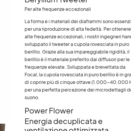
Per alte frequenze eccezionali
La forma e i materiali dei diaframmi sono essenzi
per una riproduzione di alta fedeltà. Per ottenere
alte frequenze eccezionali, i nostri ingegneri ha
sviluppato il tweeter a cupola rovesciata in puro
berillio. Grazie alla sua impareggiabile rigidità, il
berillio è il materiale preferito dai diffusori per le
frequenze elevate. Sviluppata e brevettata da
Focal, la cupola rovesciata in puro berillio è in g
di coprire più di cinque ottave (1.000-40.000 
per una perfetta percezione dei microdettagli d
suono.
Power Flower
Energia decuplicata e
ventilazione ottimizzata