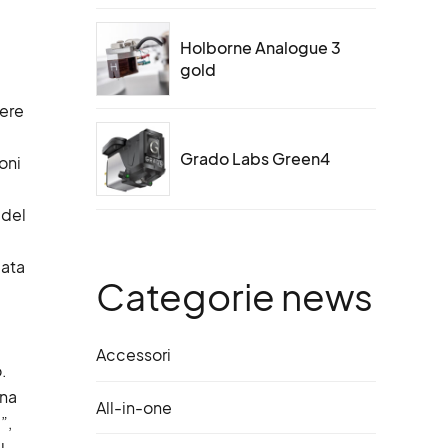
Holborne Analogue 3
gold
sere
Grado Labs Green4
oni
 del
iata
Categorie news
Accessori
.
ina
All-in-one
”,