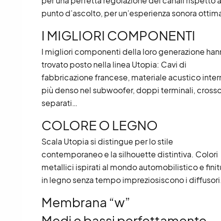
per una perfetta regolazione dei canali rispetto a
punto d’ascolto, per un’esperienza sonora ottim
I MIGLIORI COMPONENTI
I migliori componenti della loro generazione ha
trovato posto nella linea Utopia: Cavi di
fabbricazione francese, materiale acustico inter
più denso nel subwoofer, doppi terminali, cross
separati…
COLORE O LEGNO
Scala Utopia si distingue per lo stile
contemporaneo e la silhouette distintiva. Colori
metallici ispirati al mondo automobilistico e finit
in legno senza tempo impreziosiscono i diffusori
Membrana “w”
Medi e bassi perfettamente