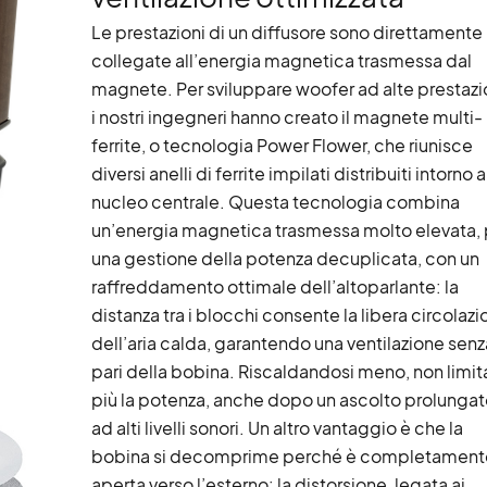
Le prestazioni di un diffusore sono direttamente
collegate all’energia magnetica trasmessa dal
magnete. Per sviluppare woofer ad alte prestazi
i nostri ingegneri hanno creato il magnete multi-
ferrite, o tecnologia Power Flower, che riunisce
diversi anelli di ferrite impilati distribuiti intorno a
nucleo centrale. Questa tecnologia combina
un’energia magnetica trasmessa molto elevata, 
una gestione della potenza decuplicata, con un
raffreddamento ottimale dell’altoparlante: la
distanza tra i blocchi consente la libera circolaz
dell’aria calda, garantendo una ventilazione senz
pari della bobina. Riscaldandosi meno, non limit
più la potenza, anche dopo un ascolto prolunga
ad alti livelli sonori. Un altro vantaggio è che la
bobina si decomprime perché è completament
aperta verso l’esterno: la distorsione, legata ai