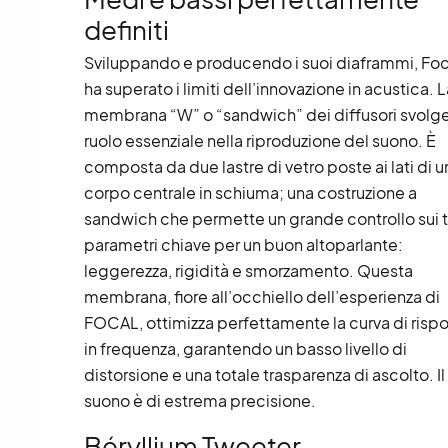
definiti
Sviluppando e producendo i suoi diaframmi, Foc
ha superato i limiti dell’innovazione in acustica. L
membrana “W” o “sandwich” dei diffusori svolg
ruolo essenziale nella riproduzione del suono. È
composta da due lastre di vetro poste ai lati di u
corpo centrale in schiuma; una costruzione a
sandwich che permette un grande controllo sui t
parametri chiave per un buon altoparlante:
leggerezza, rigidità e smorzamento. Questa
membrana, fiore all’occhiello dell’esperienza di
FOCAL, ottimizza perfettamente la curva di risp
in frequenza, garantendo un basso livello di
distorsione e una totale trasparenza di ascolto. Il
suono è di estrema precisione.
Béryllium Tweeter