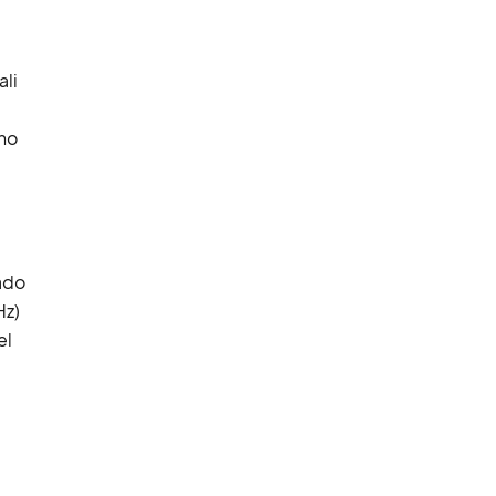
ali
nno
rado
Hz)
el