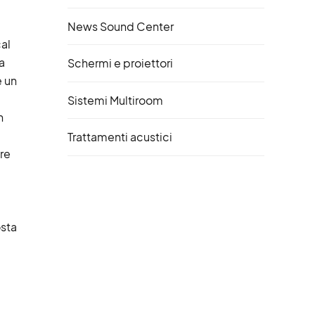
News Sound Center
al
a
Schermi e proiettori
e un
Sistemi Multiroom
n
Trattamenti acustici
re
osta