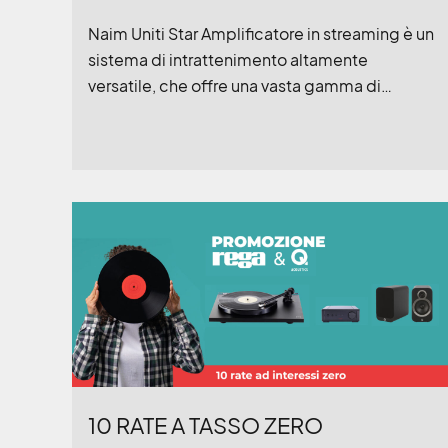
Naim Uniti Star Amplificatore in streaming è un
sistema di intrattenimento altamente
versatile, che offre una vasta gamma di
funzionalità. Con la capacità di riprodurre
musica da CD, servizi di streaming della
musica e stazioni radio, oltre a migliorare il
suono della tua TV, la star di Uniti ha qualcosa
per tutti.
10 RATE A TASSO ZERO