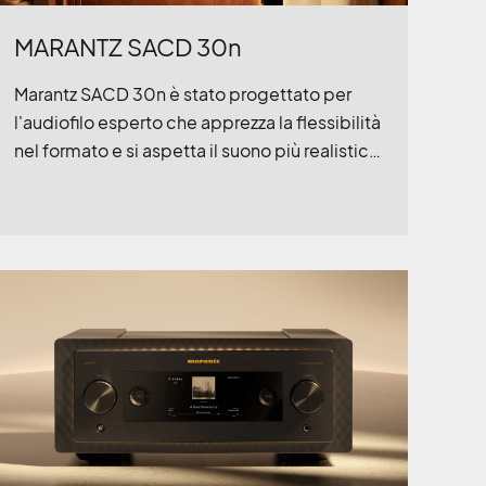
MARANTZ SACD 30n
Marantz SACD 30n è stato progettato per
l'audiofilo esperto che apprezza la flessibilità
nel formato e si aspetta il suono più realistico.
Centinaia di ore di attenta messa a punto
Sound Master assicurano i dettagli squisiti e la
musicalità che Marantz ha sempre offerto.