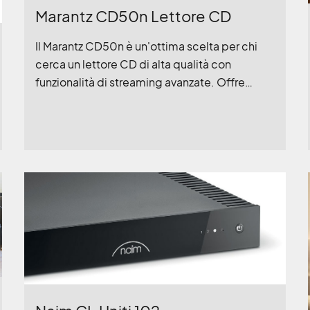
Marantz CD50n Lettore CD
Il Marantz CD50n è un'ottima scelta per chi
cerca un lettore CD di alta qualità con
funzionalità di streaming avanzate. Offre
un'esperienza audio eccellente, una
connettività versatile e un design elegante. È
ideale per gli appassionati di musica che
desiderano godersi sia la propria collezione di
CD che i servizi di streaming online.