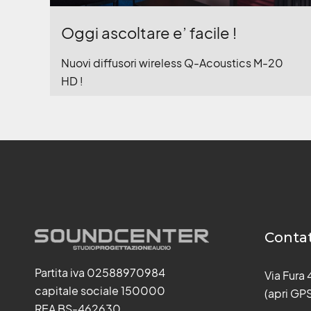
Oggi ascoltare e’ facile !
Nuovi diffusori wireless Q-Acoustics M-20
HD !
Contat
Partita iva 02588970984
Via Fura
capitale sociale 150000
(apri GP
REA BS-462630