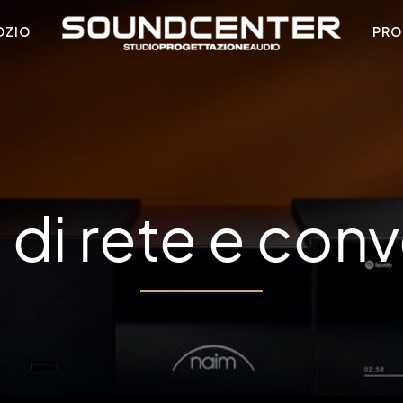
OZIO
PRO
 di rete e conv