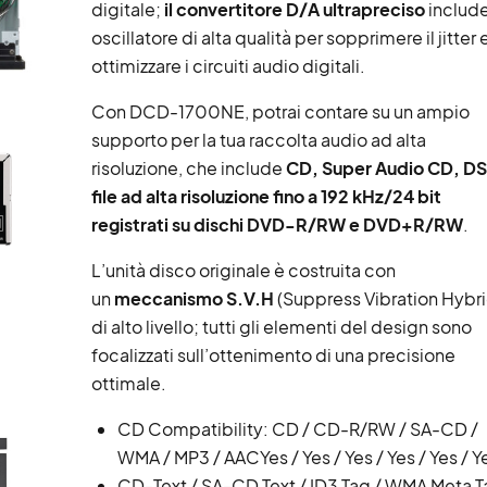
digitale;
il convertitore D/A ultrapreciso
include
oscillatore di alta qualità per sopprimere il jitter 
ottimizzare i circuiti audio digitali.
Con DCD-1700NE, potrai contare su un ampio
supporto per la tua raccolta audio ad alta
risoluzione, che include
CD, Super Audio CD, DS
file ad alta risoluzione fino a 192 kHz/24 bit
registrati su dischi DVD-R/RW e DVD+R/RW
.
L’unità disco originale è costruita con
un
meccanismo S.V.H
(Suppress Vibration Hybri
di alto livello; tutti gli elementi del design sono
focalizzati sull’ottenimento di una precisione
ottimale.
CD Compatibility: CD / CD-R/RW / SA-CD /
WMA / MP3 / AAC
Yes / Yes / Yes / Yes / Yes / Y
CD-Text / SA-CD Text / ID3 Tag / WMA Meta T