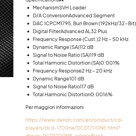
Mechanism
SVH Loader
D/A Conversion
Advanced Segment
DAC IC
PCM1795, Burr Brown (192kHz/32-Bit)
Digital Filter
Advanced AL32 Plus
Frequency Response (Cust.)
2 Hz – 50 kHz
Dynamic Range (SA)
112 dB
Signal to Noise Ratio (SA)
119 dB
Total Harmonic Distortion (SA)
0.001%
Frequency Response
2 Hz – 20 kHz
Dynamic Range
101 dB
Signal to Noise Ratio
117 dB
Total Harmonic Distortion
0.0016%
Per maggiori informazioni
https://www.denon.com/en/product/cd-
players/dcd-1700ne/DCD1700NE.html?
dwvar_DCD1700NE_color=Black