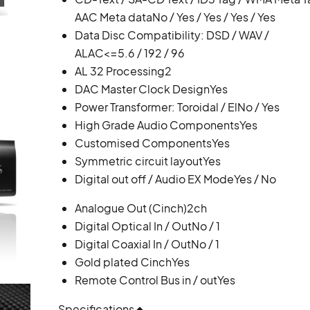
AAC Meta data
No / Yes / Yes / Yes / Yes
Data Disc Compatibility: DSD / WAV /
ALAC
<=5.6 / 192 / 96
AL 32 Processing
2
DAC Master Clock Design
Yes
Power Transformer: Toroidal / El
No / Yes
High Grade Audio Components
Yes
Customised Components
Yes
Symmetric circuit layout
Yes
Digital out off / Audio EX Mode
Yes / No
Analogue Out (Cinch)
2ch
Digital Optical In / Out
No / 1
Digital Coaxial In / Out
No / 1
Gold plated Cinch
Yes
Remote Control Bus in / out
Yes
Specifications