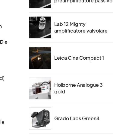
preamplificatore passivo
Lab 12 Mighty
n
amplificatore valvolare
D e
Leica Cine Compact 1
d)
Holborne Analogue 3
gold
Grado Labs Green4
 le