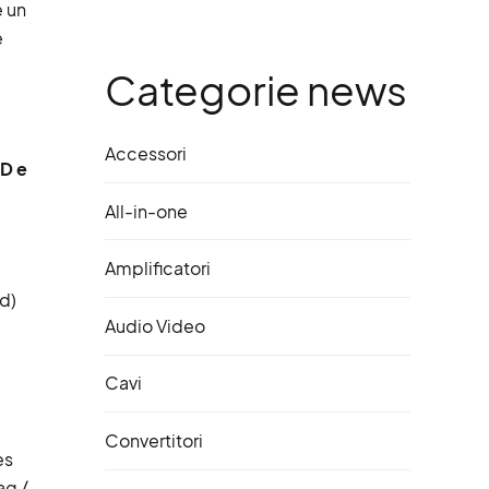
 un
e
Categorie news
Accessori
D e
All-in-one
Amplificatori
d)
Audio Video
Cavi
Convertitori
es
ag /