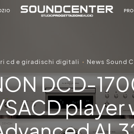
OZIO
PRO
ri cd e giradischi digitali
News Sound C
NON DCD-170
SACD player 
Advanced AL3