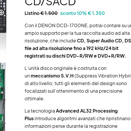
CD/SACD
Listino
€ 1.500
sconto 10% € 1.350
Con il DENON DCD-1700NE, potrai contare su u
ampio supporto per la tua raccolta audio ad alta
risoluzione, che include
CD, Super Audio CD, DS
file ad alta risoluzione fino a 192 kHz/24 bit
registrati su dischi DVD-R/RW e DVD+R/RW.
L’unità disco originale è costruita con
un
meccanismo S.V.H
(Suppress Vibration Hybri
di alto livello; tutti gli elementi del design sono
focalizzati sull’ottenimento di una precisione
ottimale.
La tecnologia
Advanced AL32 Processing
Plus
introduce algoritmi avanzati che ripristinano
informazioni perse durante la registrazione