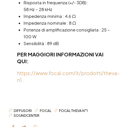
Risposta in frequenza (+/- 3DB) :
58 Hz – 28 kHz
Impedenza minima : 4.6 Ω
Impedenza nominale : 8 Ω
Potenza di amplificazione consigliata : 25 –
100 W
Sensibilità : 89 dB
PER MAGGIORI INFORMAZIONI VAI
QUI:
https://www.focal.com/it/prodotti/theva-
n1
DIFFUSORI
FOCAL
FOCAL THEVA N°1
SOUNDCENTER