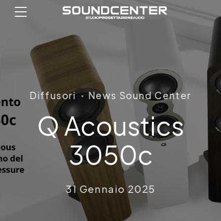
Diffusori
News Sound Center
Q Acoustics
3050c
31 Gennaio 2025