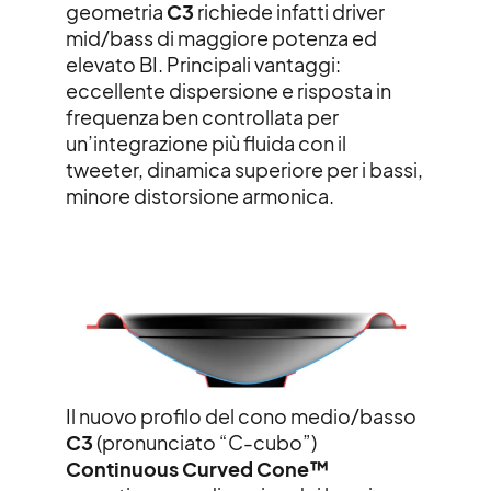
geometria
C3
richiede infatti driver
mid/bass di
maggiore potenza ed
elevato BI. Principali vantaggi:
eccellente dispersione e risposta in
frequenza ben controllata per
un’integrazione più
fluida con il
tweeter,
dinamica superiore per i bassi,
minore distorsione armonica.
Il nuovo profilo del cono medio/basso
C3
(pronunciato “C-cubo”)
Continuous Curved Cone™