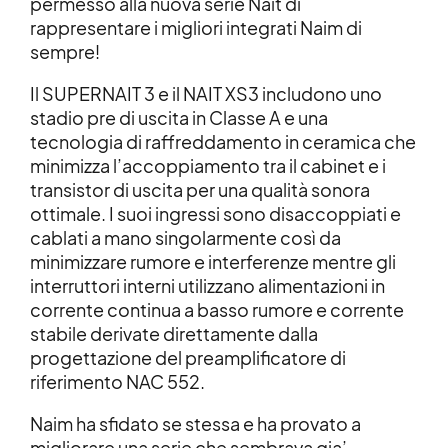
permesso alla nuova serie Nait di
rappresentare i migliori integrati Naim di
sempre!
Il SUPERNAIT 3 e il NAIT XS3 includono uno
stadio pre di uscita in Classe A e una
tecnologia di raffreddamento in ceramica che
minimizza l’accoppiamento tra il cabinet e i
transistor di uscita per una qualità sonora
ottimale. I suoi ingressi sono disaccoppiati e
cablati a mano singolarmente così da
minimizzare rumore e interferenze mentre gli
interruttori interni utilizzano alimentazioni in
corrente continua a basso rumore e corrente
stabile derivate direttamente dalla
progettazione del preamplificatore di
riferimento NAC 552.
Naim ha sfidato se stessa e ha provato a
migliorare una serie che sembrava gia’