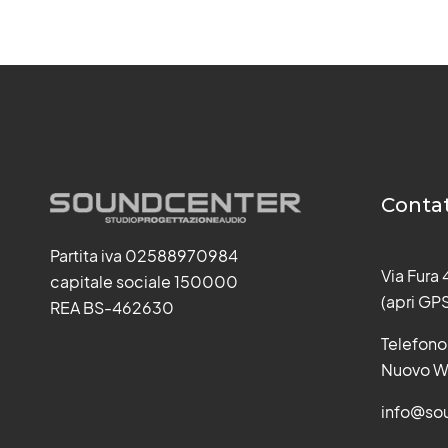
Contat
Partita iva 02588970984
Via Fura
capitale sociale 150000
(apri GP
REA BS-462630
Telefono
Nuovo W
info@sou