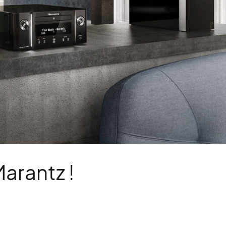
arantz !