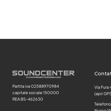
Contat
Partita iva 02588970984
Via Fura
capitale sociale 150000
(apri GP
REA BS-462630
Telefono
Nuovo W