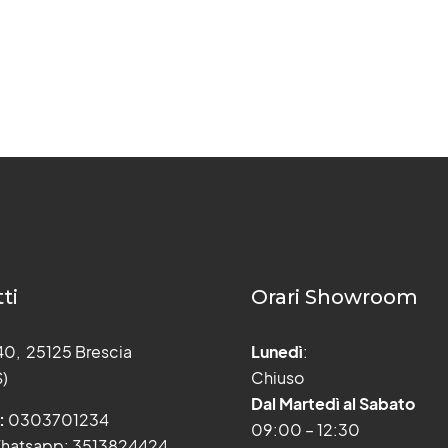
ti
Orari Showroom
 40, 25125 Brescia
Lunedì
:
S)
Chiuso
Dal Martedì al Sabato
:
0303701234
09:00 – 12:30
hatsapp: 3513824424