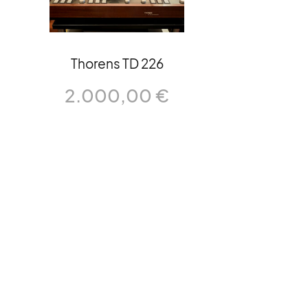
Thorens TD 226
2.000,00
€