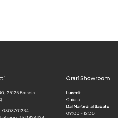
ti
Orari Showroom
 40, 25125 Brescia
Lunedì
:
S)
Chiuso
Dal Martedì al Sabato
:
0303701234
09:00 – 12:30
hatsapp: 3513824424