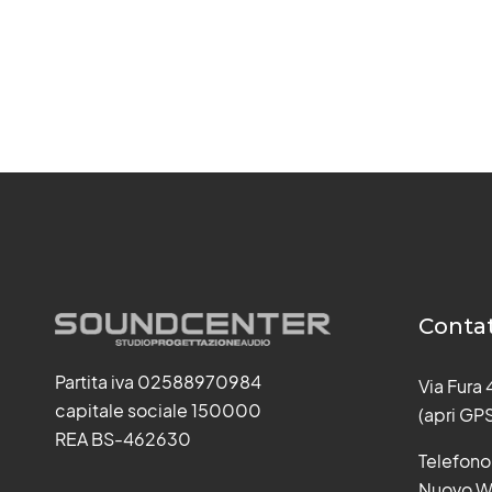
Contat
Partita iva 02588970984
Via Fura
capitale sociale 150000
(apri GP
REA BS-462630
Telefono
Nuovo W