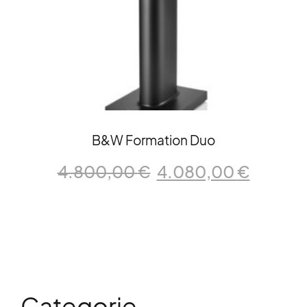
B&W Formation Duo
Il
Il
4.800,00
€
4.080,00
€
prezzo
prezzo
originale
attuale
era:
è:
4.800,00 €.
4.080,
Categorie