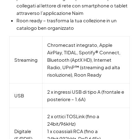
collegati al lettore di rete con smartphone o tablet
attraverso l’applicazione Naim
Roon ready – trasforma la tua collezione in un
catalogo ben organizzato
Chromecast integrato, Apple
AirPlay, TIDAL, Spotify® Connect,
Streaming
Bluetooth (AptX HD), Internet
Radio, UPnP™ (streaming ad alta
risoluzione), Roon Ready
2 x ingressi USB di tipo A (frontale e
USB
posteriore – 1.6A)
2 x ottici TOSLink (fino a
24bit/96kHz)
Digitale
1 x coassiali RCA (fino a
(S/PDIF)
24bit/192kHz, DoP 64Fs)