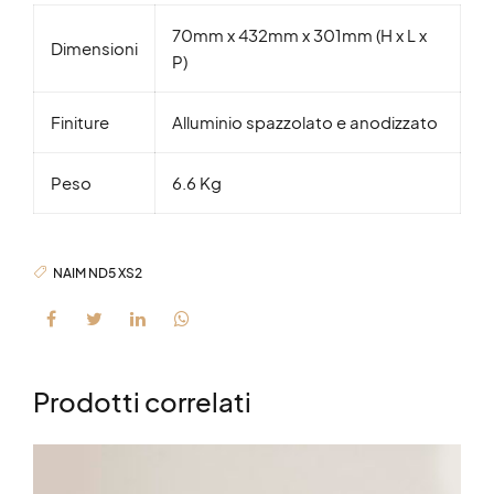
70mm x 432mm x 301mm (H x L x
Dimensioni
P)
Finiture
Alluminio spazzolato e anodizzato
Peso
6.6 Kg
NAIM ND5 XS2
Prodotti correlati