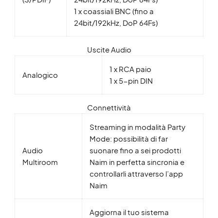
1 x coassiali BNC (fino a
24bit/192kHz, DoP 64Fs)
Uscite Audio
1 x RCA paio
Analogico
1 x 5-pin DIN
Connettività
Streaming in modalità Party
Mode: possibilità di far
Audio
suonare fino a sei prodotti
Multiroom
Naim in perfetta sincronia e
controllarli attraverso l’app
Naim
Aggiorna il tuo sistema