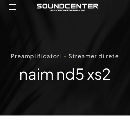
Preamplificatori
Streamer di rete
naim nd5 xs2