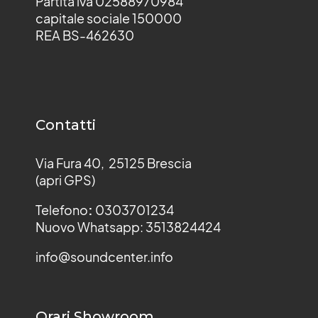
Partita iva 02588970984
capitale sociale 150000
REA BS-462630
Contatti
Via Fura 40, 25125 Brescia
(apri GPS)
Telefono
:
0303701234
Nuovo Whatsapp: 3513824424
info@soundcenter.info
Orari Showroom