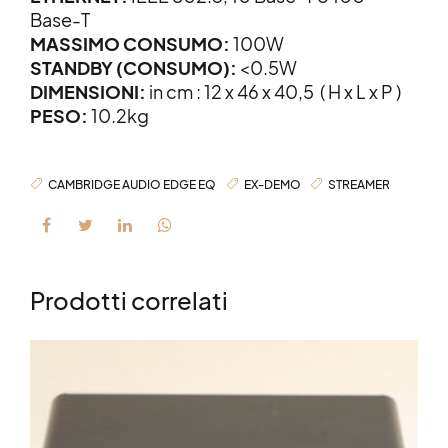
Base-T
MASSIMO CONSUMO:
100W
STANDBY (CONSUMO):
<0.5W
DIMENSIONI:
in cm : 12 x 46 x 40,5 ( H x L x P )
PESO:
10.2kg
CAMBRIDGE AUDIO EDGE EQ
EX-DEMO
STREAMER
Prodotti correlati