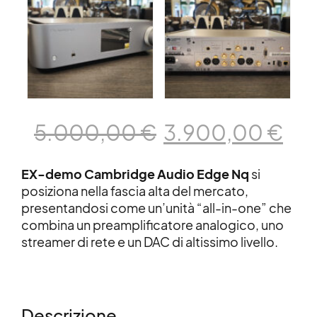
Il
Il
5.000,00
€
3.900,00
€
prezzo
pre
originale
att
EX-demo Cambridge Audio Edge Nq
si
era:
è:
posiziona nella fascia alta del mercato,
presentandosi come un’unità “all-in-one” che
5.000,00 €.
3.9
combina un preamplificatore analogico, uno
streamer di rete e un DAC di altissimo livello.
Descrizione