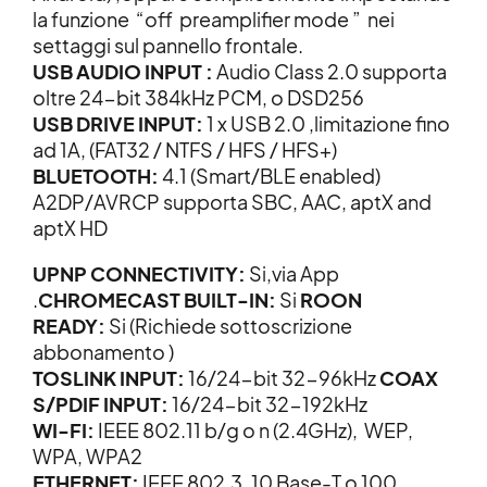
la funzione “off preamplifier mode ” nei
settaggi sul pannello frontale.
USB AUDIO INPUT :
Audio Class 2.0 supporta
oltre 24-bit 384kHz PCM, o DSD256
USB DRIVE INPUT:
1 x USB 2.0 ,limitazione fino
ad 1A, (FAT32 / NTFS / HFS / HFS+)
BLUETOOTH:
4.1 (Smart/BLE enabled)
A2DP/AVRCP supporta SBC, AAC, aptX and
aptX HD
UPNP CONNECTIVITY:
Si,via App
.
CHROMECAST BUILT-IN:
Si
ROON
READY:
Si (Richiede sottoscrizione
abbonamento )
TOSLINK INPUT:
16/24-bit 32-96kHz
COAX
S/PDIF INPUT:
16/24-bit 32-192kHz
WI-FI:
IEEE 802.11 b/g o n (2.4GHz), WEP,
WPA, WPA2
ETHERNET:
IEEE 802.3, 10 Base-T o 100