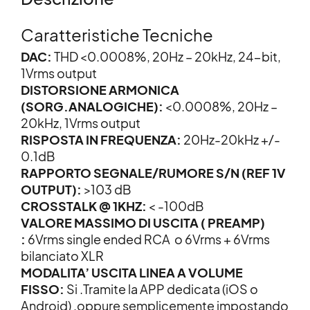
Caratteristiche Tecniche
DAC:
THD <0.0008%, 20Hz – 20kHz, 24-bit,
1Vrms output
DISTORSIONE ARMONICA
(SORG.ANALOGICHE):
<0.0008%, 20Hz –
20kHz, 1Vrms output
RISPOSTA IN FREQUENZA:
20Hz-20kHz +/-
0.1dB
RAPPORTO SEGNALE/RUMORE S/N (REF 1V
OUTPUT):
>103 dB
CROSSTALK @ 1KHZ:
< -100dB
VALORE MASSIMO DI USCITA ( PREAMP)
:
6Vrms single ended RCA o 6Vrms + 6Vrms
bilanciato XLR
MODALITA’ USCITA LINEA A VOLUME
FISSO:
Si .Tramite la APP dedicata (iOS o
Android) ,oppure semplicemente impostando