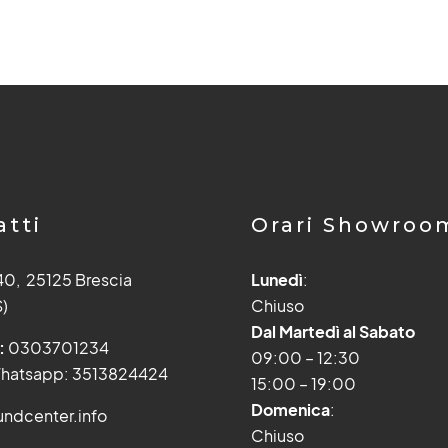
atti
Orari Showroo
 40, 25125 Brescia
Lunedì
:
S)
Chiuso
Dal Martedì al Sabato
:
0303701234
09:00 – 12:30
hatsapp: 3513824424
15:00 – 19:00
Domenica
:
ndcenter.info
Chiuso