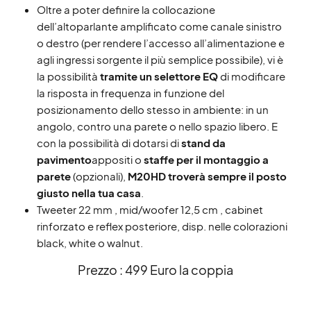
Oltre a poter definire la collocazione
dell’altoparlante amplificato come canale sinistro
o destro (per rendere l’accesso all’alimentazione e
agli ingressi sorgente il più semplice possibile), vi è
la possibilità
tramite un selettore EQ
di modificare
la risposta in frequenza in funzione del
posizionamento dello stesso in ambiente: in un
angolo, contro una parete o nello spazio libero. E
con la possibilità di dotarsi di
stand da
pavimento
appositi o
staffe per il montaggio a
parete
(opzionali),
M20HD troverà sempre il posto
giusto nella tua casa
.
Tweeter 22 mm , mid/woofer 12,5 cm , cabinet
rinforzato e reflex posteriore, disp. nelle colorazioni
black, white o walnut.
Prezzo : 499 Euro la coppia