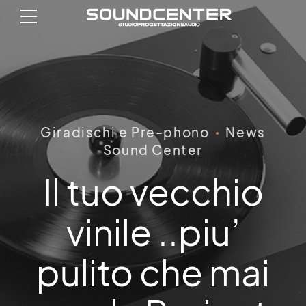
Giradischi e Pre-phono
News
Sound Center
Il tuo vecchio
vinile ..piu’
pulito che mai